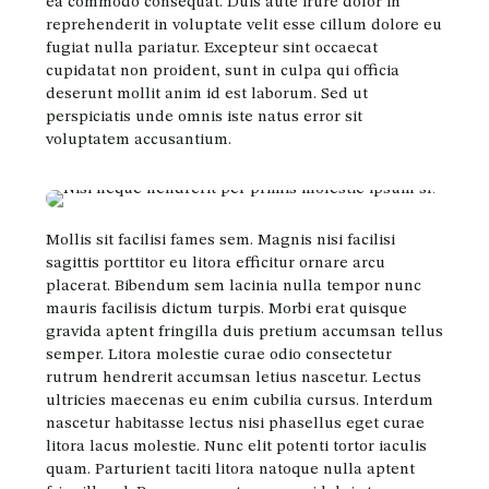
ea commodo consequat. Duis aute irure dolor in
reprehenderit in voluptate velit esse cillum dolore eu
fugiat nulla pariatur. Excepteur sint occaecat
cupidatat non proident, sunt in culpa qui officia
deserunt mollit anim id est laborum. Sed ut
perspiciatis unde omnis iste natus error sit
voluptatem accusantium.
Mollis sit facilisi fames sem. Magnis nisi facilisi
sagittis porttitor eu litora efficitur ornare arcu
placerat. Bibendum sem lacinia nulla tempor nunc
mauris facilisis dictum turpis. Morbi erat quisque
gravida aptent fringilla duis pretium accumsan tellus
semper. Litora molestie curae odio consectetur
rutrum hendrerit accumsan letius nascetur. Lectus
ultricies maecenas eu enim cubilia cursus. Interdum
nascetur habitasse lectus nisi phasellus eget curae
litora lacus molestie. Nunc elit potenti tortor iaculis
quam. Parturient taciti litora natoque nulla aptent