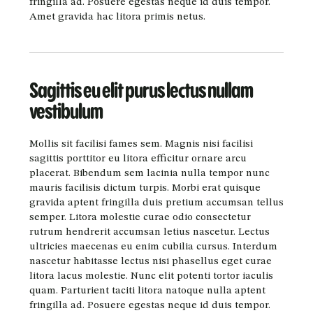
fringilla ad. Posuere egestas neque id duis tempor.
Amet gravida hac litora primis netus.
Sagittis eu elit purus lectus nullam
vestibulum
Mollis sit facilisi fames sem. Magnis nisi facilisi
sagittis porttitor eu litora efficitur ornare arcu
placerat. Bibendum sem lacinia nulla tempor nunc
mauris facilisis dictum turpis. Morbi erat quisque
gravida aptent fringilla duis pretium accumsan tellus
semper. Litora molestie curae odio consectetur
rutrum hendrerit accumsan letius nascetur. Lectus
ultricies maecenas eu enim cubilia cursus. Interdum
nascetur habitasse lectus nisi phasellus eget curae
litora lacus molestie. Nunc elit potenti tortor iaculis
quam. Parturient taciti litora natoque nulla aptent
fringilla ad. Posuere egestas neque id duis tempor.