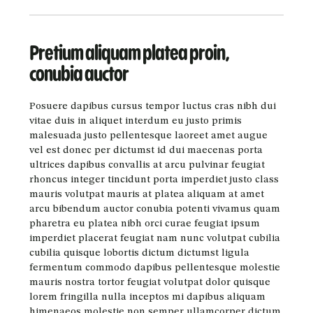
Pretium aliquam platea proin,
conubia auctor
Posuere dapibus cursus tempor luctus cras nibh dui
vitae duis in aliquet interdum eu justo primis
malesuada justo pellentesque laoreet amet augue
vel est donec per dictumst id dui maecenas porta
ultrices dapibus convallis at arcu pulvinar feugiat
rhoncus integer tincidunt porta imperdiet justo class
mauris volutpat mauris at platea aliquam at amet
arcu bibendum auctor conubia potenti vivamus quam
pharetra eu platea nibh orci curae feugiat ipsum
imperdiet placerat feugiat nam nunc volutpat cubilia
cubilia quisque lobortis dictum dictumst ligula
fermentum commodo dapibus pellentesque molestie
mauris nostra tortor feugiat volutpat dolor quisque
lorem fringilla nulla inceptos mi dapibus aliquam
himenaeos molestie non semper ullamcorper dictum